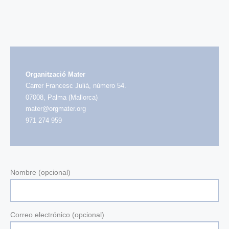
Organització Mater
Carrer Francesc Julià, número 54.
07008, Palma (Mallorca)
mater@orgmater.org
971 274 959
Nombre (opcional)
Correo electrónico (opcional)