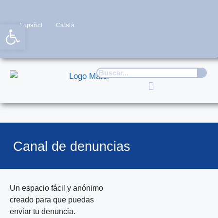
Abrir barra de herramientas
Español
Català
Canal de denuncias
Un espacio fácil y anónimo
creado para que puedas
enviar tu denuncia.