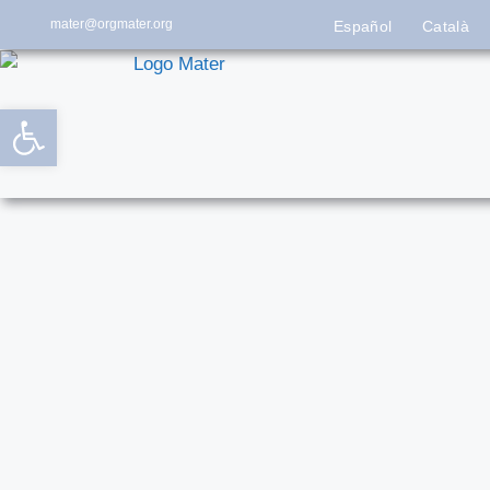
mater@orgmater.org
Español
Català
Abrir barra de herramientas