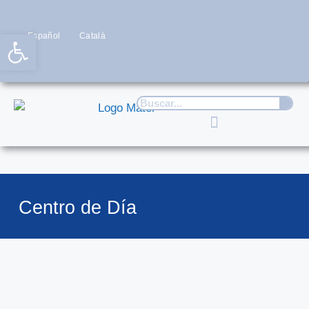
Abrir barra de herramientas
Español
Català
Centro de Día