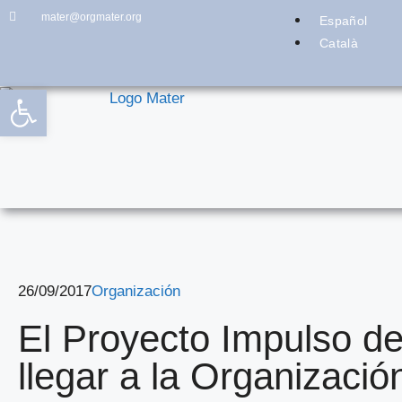
mater@orgmater.org
Español
Català
Abrir barra de herramientas
26/09/2017
Organización
El Proyecto Impulso d
llegar a la Organizació