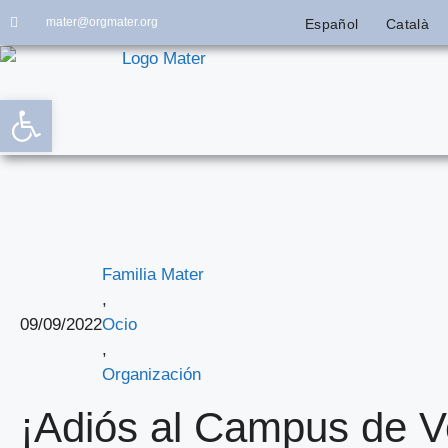
mater@orgmater.org
Español
Català
Abrir barra de herramientas
Familia Mater
,
09/09/2022
Ocio
,
Organización
¡Adiós al Campus de V