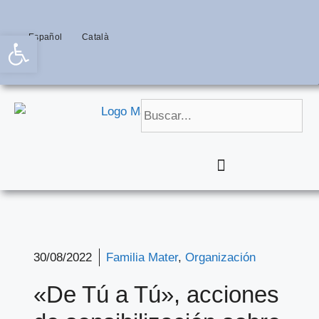
Abrir barra de herramientas
Español
Català
30/08/2022
Familia Mater
,
Organización
«De Tú a Tú», acciones