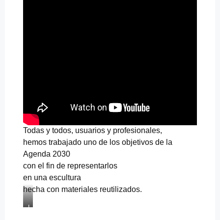
e
l
g
u
ó
m
n
n
a
d
o
d
e
D
u
a
l
Todas y todos, usuarios y profesionales,
hemos trabajado uno de los objetivos de la
Agenda 2030
con el fin de representarlos
en una escultura
hecha con materiales reutilizados.
L
o