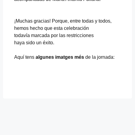
u
n
o
d
¡Muchas gracias! Porque, entre todas y todos,
e
hemos hecho que esta celebración
l
o
todavía marcada por las restricciones
s
haya sido un éxito.
o
b
Aquí tens
algunes imatges més
de la jornada:
j
e
t
i
v
o
s