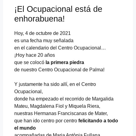
g
¡El Ocupacional está de
o
d
enhorabuena!
e
l
a
Hoy, 4 de octubre de 2021
A
es una fecha muy señalada
g
en el calendario del Centro Ocupacional…
e
¡Hoy hace 20 años
n
d
que se colocó
la primera piedra
a
de nuestro Centro Ocupacional de Palma!
2
0
Y justamente ha sido allí, en el Centro
3
0
Ocupacional,
c
donde ha empezado el recorrido de Margalida
o
Mateu, Magdalena Fiol y Miquela Riera,
n
nuestras Hermanas Franciscanas de Mater,
c
a
que han ido centro por centro
felicitando a todo
d
el mundo
a
acompañadas de Maria Antònia Fullana.