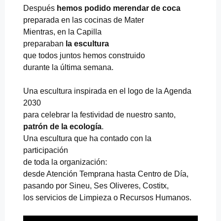
a
a
Después
hemos podido merendar de coca
r
m
preparada en las cocinas de Mater
g
e
Mientras, en la Capilla
a
r
l
i
preparaban
la escultura
i
e
que todos juntos hemos construido
d
n
durante la última semana.
a
d
M
a
a
p
Una escultura inspirada en el logo de la Agenda
t
r
2030
e
e
para celebrar la festividad de nuestro santo,
u
p
patrón de la ecología
.
d
a
u
r
Una escultura que ha contado con la
r
a
participación
a
d
de toda la organización:
n
a
t
p
desde Atención Temprana hasta Centro de Día,
e
o
pasando por Sineu, Ses Oliveres, Costitx,
e
r
los servicios de Limpieza o Recursos Humanos.
l
e
p
l
r
a