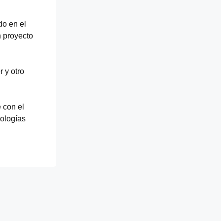
o en el
 proyecto
 y otro
 con el
nologías