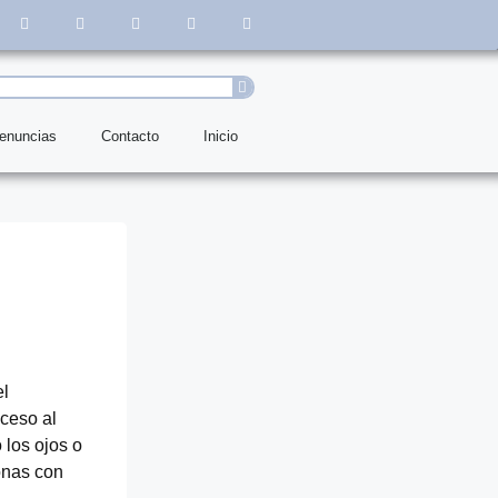
denuncias
Contacto
Inicio
el
ceso al
 los ojos o
onas con