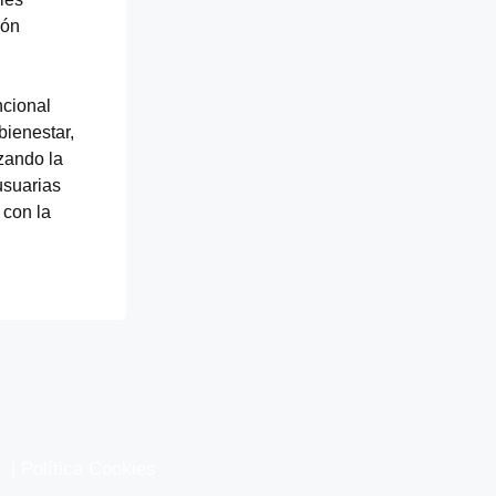
ión
ncional
bienestar,
zando la
usuarias
 con la
|
Política Cookies