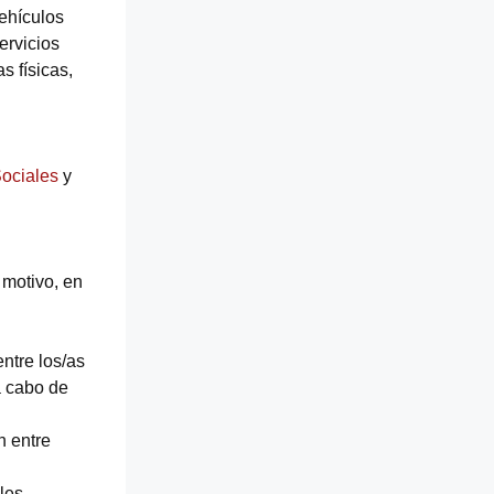
ehículos
ervicios
s físicas,
ociales
y
 motivo, en
ntre los/as
a cabo de
n entre
ales