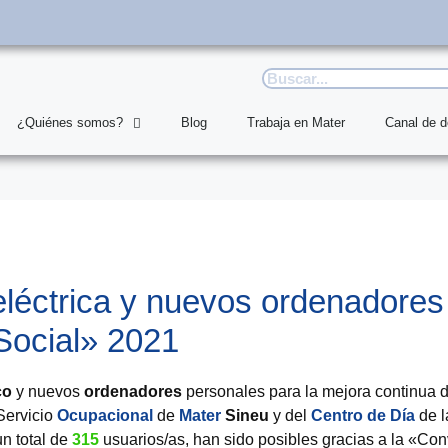
¿Quiénes somos?
Blog
Trabaja en Mater
Canal de 
léctrica y nuevos ordenadores
 Social» 2021
co
y nuevos
ordenadores
personales para la mejora continua d
Servicio
Ocupacional
de
Mater
Sineu
y del
Centro de Día
de l
un total de
315
usuarios/as, han sido posibles gracias a la «Con