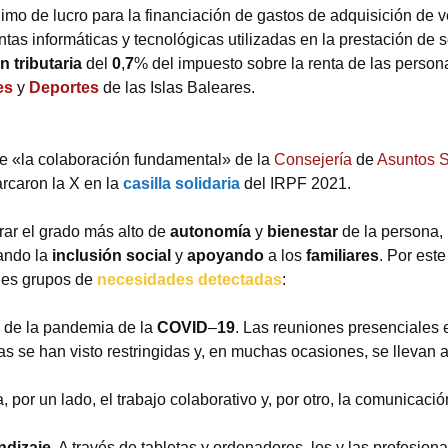
mo de lucro para la financiación de gastos de adquisición de v
tas informáticas y tecnológicas utilizadas en la prestación de s
ón
tributaria
del
0
,
7
% del impuesto sobre la renta de las persona
es
y
Deportes
de las Islas Baleares.
e «la colaboración fundamental» de la
Consejería
de
Asuntos S
rcaron la X en la
casilla solidaria
del IRPF 2021.
rar el grado más alto de
autonomía
y
bienestar
de la persona,
ando la
inclusión social
y
apoyando
a los
familiares
. Por este
ndes grupos de
necesidades detectadas
:
de la pandemia de la
COVID
–
19
. Las reuniones presenciales e
lias se han visto restringidas y, en muchas ocasiones, se llevan 
ta, por un lado, el trabajo colaborativo y, por otro, la comunicació
ndizaje
. A través de tabletas y ordenadores, los y las profesion