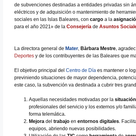
de subvenciones destinadas a entidades privadas sin áni
eléctricos y de adquisición o mantenimiento de herramien
sociales en las Islas Baleares, con
cargo
a la
asignaci
para el año 2021» de la
Consejería
de
Asuntos Social
La directora general de
Mater
,
Bàrbara Mestre
, agradec
Deportes
y de los contribuyentes de las Baleares que ma
El objetivo principal del
Centro de Día
es mantener o log
previniendo situaciones de mayor dependencia, potenci
este caso, la subvención va destinada a cubrir tres gra
Aquellas necesidades motivadas por la
situación
profesionales del servicio y los externos y/o fami
forma telemática.
Mejora
del
trabajo
en
entornos digitales
. Facili
equipos, abriendo nuevas posibilidades.
Utilización de las
TIC
como
herramienta
de
apre