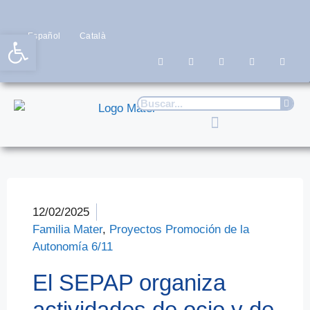
Abrir barra de herramientas
Español
Català
12/02/2025
Familia Mater
,
Proyectos Promoción de la
Autonomía 6/11
El SEPAP organiza
actividades de ocio y de