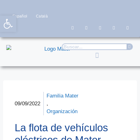
Abrir barra de herramientas
Español
Català
Familia Mater
09/09/2022
,
Organización
La flota de vehículos
eléctricos de Mater