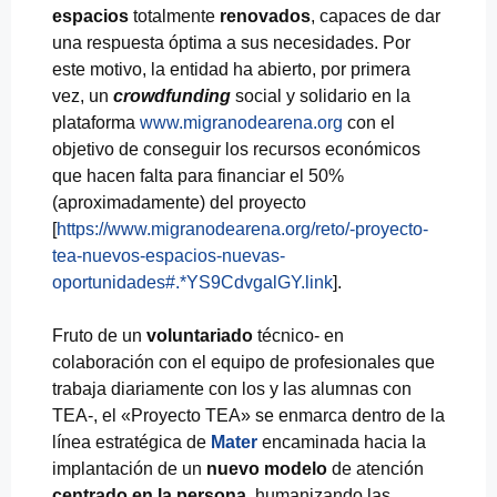
espacios
totalmente
renovados
, capaces de dar
una respuesta óptima a sus necesidades. Por
este motivo, la entidad ha abierto, por primera
vez, un
crowdfunding
social y solidario en la
plataforma
www.migranodearena.org
con el
objetivo de conseguir los recursos económicos
que hacen falta para financiar el 50%
(aproximadamente) del proyecto
[
https://www.migranodearena.org/reto/-proyecto-
tea-nuevos-espacios-nuevas-
oportunidades#.*YS9CdvgalGY.link
].
Fruto de un
voluntariado
técnico- en
colaboración con el equipo de profesionales que
trabaja diariamente con los y las alumnas con
TEA-, el «Proyecto TEA» se enmarca dentro de la
línea estratégica de
Mater
encaminada hacia la
implantación de un
nuevo modelo
de atención
centrado en la persona
, humanizando las