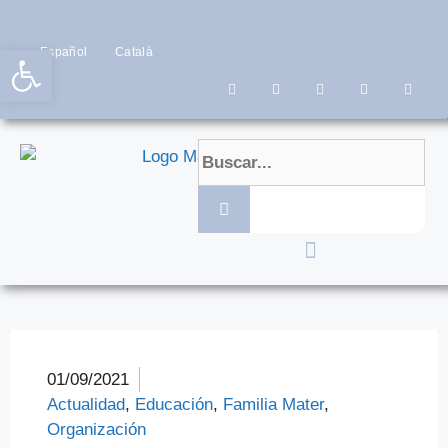
Abrir barra de herramientas
Español
Català
01/09/2021
Actualidad
,
Educación
,
Familia Mater
,
Organización