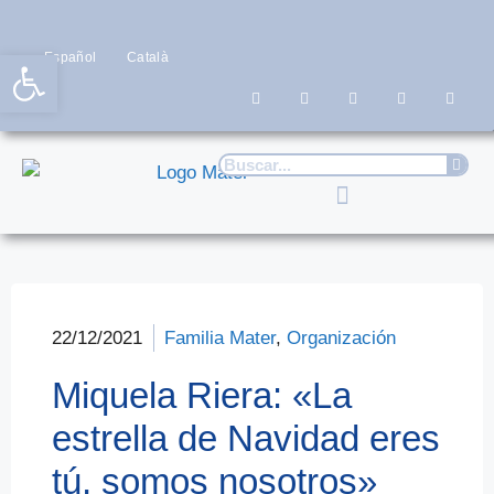
Abrir barra de herramientas
Español
Català
22/12/2021
Familia Mater
,
Organización
Miquela Riera: «La
estrella de Navidad eres
tú, somos nosotros»