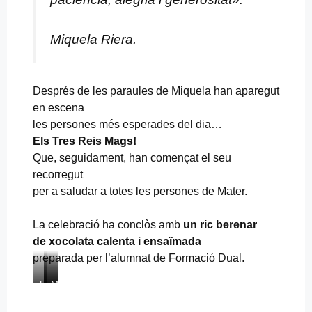
Miquela Riera.
Després de les paraules de Miquela han aparegut
en escena
les persones més esperades del dia…
Els Tres Reis Mags!
Que, seguidament, han començat el seu
recorregut
per a saludar a totes les persones de Mater.
La celebració ha conclòs amb
un ric berenar
de xocolata calenta i ensaïmada
preparada per l’alumnat de Formació Dual.
E
E
M
l
n
i
s
s
q