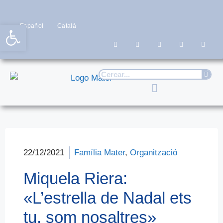
Obre la barra d'eines
Español
Català
22/12/2021
Família Mater
,
Organització
Miquela Riera:
«L’estrella de Nadal ets
tu, som nosaltres»