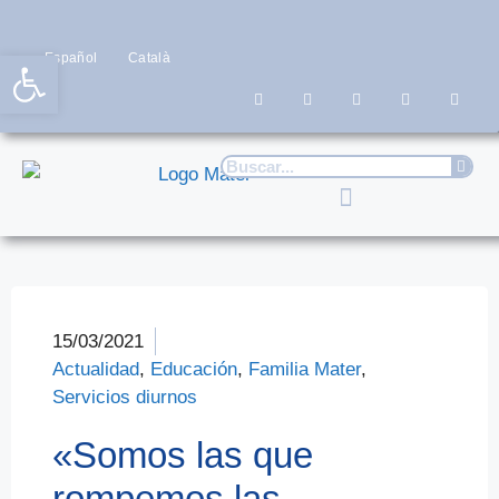
Abrir barra de herramientas
Español
Català
15/03/2021
Actualidad
,
Educación
,
Familia Mater
,
Servicios diurnos
«Somos las que
rompemos las