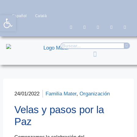
Abrir barra de herramientas
Español
Català
24/01/2022
Familia Mater
,
Organización
Velas y pasos por la
Paz