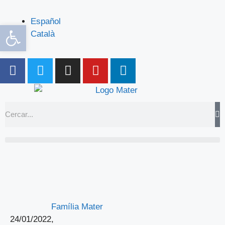
Español
Obre la barra d'eines
Català
Família Mater
24/01/2022
,