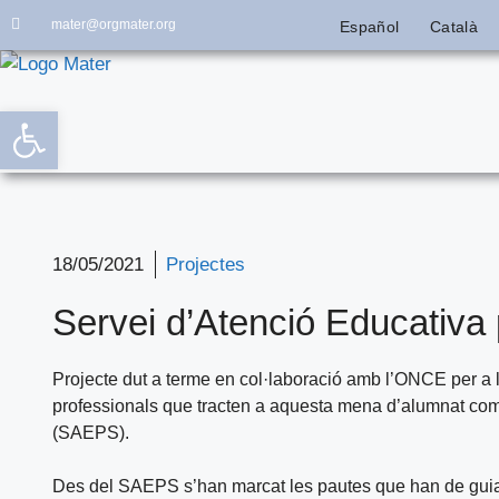
mater@orgmater.org
Español
Català
Obre la barra d'eines
18/05/2021
Projectes
Servei d’Atenció Educativa
Projecte dut a terme en col·laboració amb l’ONCE per a l
professionals que tracten a aquesta mena d’alumnat co
(SAEPS).
Des del SAEPS s’han marcat les pautes que han de guiar 