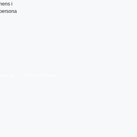
nens i
 persona
rivacitat
|
Política Cookies