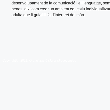
desenvolupament de la comunicació i el llenguatge, sempre
nenes, així com crear un ambient educatiu individualitza
adulta que li guia i li fa d’intèrpret del món.
Copyright© 2021.
Organització Mater Misericordiae