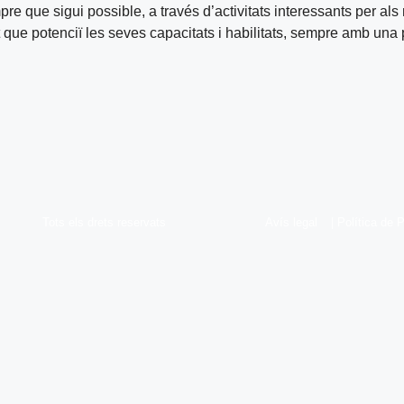
 que sigui possible, a través d’activitats interessants per als 
t que potenciï les seves capacitats i habilitats, sempre amb una
Tots els drets reservats
Avís legal
| Política de P