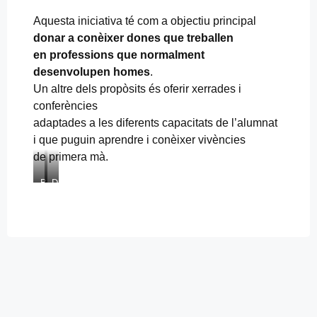
Aquesta iniciativa té com a objectiu principal
donar a conèixer dones que treballen
en professions que normalment
desenvolupen homes
.
Un altre dels propòsits és oferir xerrades i
conferències
adaptades a les diferents capacitats de l’alumnat
i que puguin aprendre i conèixer vivències
de primera mà.
B
D
à
o
r
s
b
a
a
l
r
u
a
m
M
n
e
e
s
s