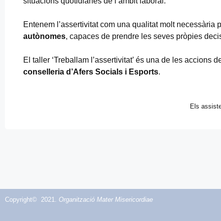
situacions quotidianes de l’àmbit laboral.
Entenem l’assertivitat com una qualitat molt necessària pe
autònomes
, capaces de prendre les seves pròpies deci
El taller ‘Treballam l’assertivitat’ és una de les accions
conselleria d’Afers Socials i Esports
.
Els assiste
Copyright© 2021.
Organització Mater Misericordiae