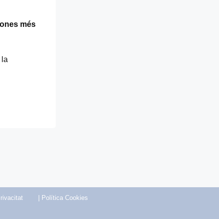
sones més
 la
rivacitat
|
Política Cookies