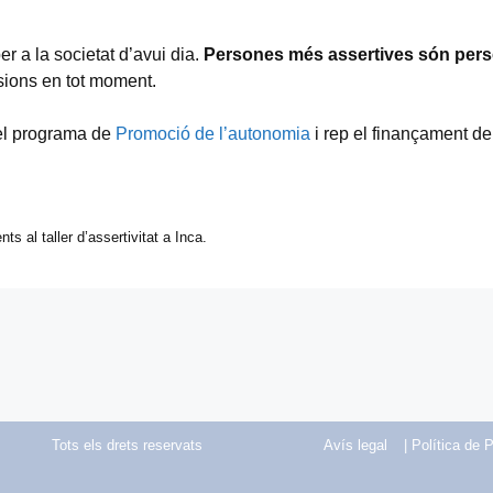
r a la societat d’avui dia.
Persones més assertives són per
sions en tot moment.
 del programa de
Promoció de l’autonomia
i rep el finançament de
nts al taller d’assertivitat a Inca.
Tots els drets reservats
Avís legal
| Política de P