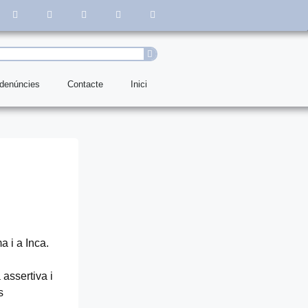
 denúncies
Contacte
Inici
a i a Inca.
assertiva i
s