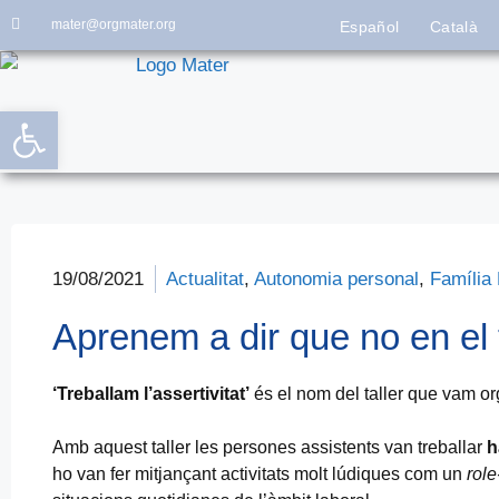
mater@orgmater.org
Español
Català
Obre la barra d'eines
19/08/2021
Actualitat
,
Autonomia personal
,
Família
Aprenem a dir que no en el ta
‘Treballam l’assertivitat’
és el nom del taller que vam org
Amb aquest taller les persones assistents van treballar
h
ho van fer mitjançant activitats molt lúdiques com un
role