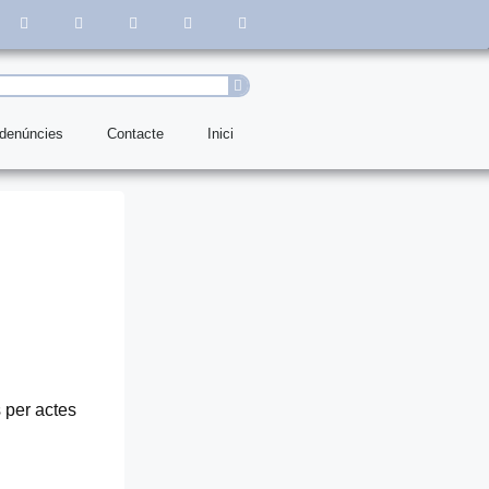
 denúncies
Contacte
Inici
 per actes