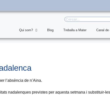
Qui som?
Blog
Treballa a Mater
Canal de
nadalenca
per l’absència de n’Aina.
itats nadalenques previstes per aquesta setmana i substituir-les