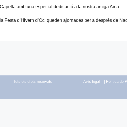
 Capella amb una especial dedicació a la nostra amiga Aina
i la Festa d’Hivern d’Oci queden ajornades per a després de Nad
Tots els drets reservats
Avís legal
| Política de P