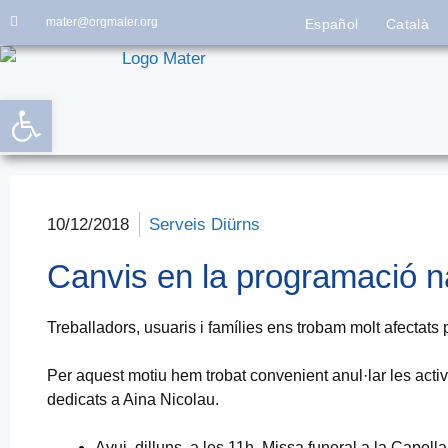
mater@orgmater.org
Español
Català
Obre la barra d'eines
10/12/2018
Serveis Diürns
Canvis en la programació 
Treballadors, usuaris i famílies ens trobam molt afectats 
Per aquest motiu hem trobat convenient anul·lar les activ
dedicats a Aina Nicolau.
Avui, dilluns, a les 11h. Missa funeral a la Capella