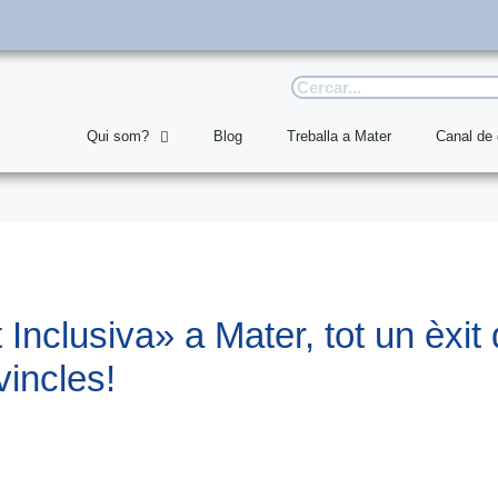
Qui som?
Blog
Treballa a Mater
Canal de
Inclusiva» a Mater, tot un èxit
vincles!