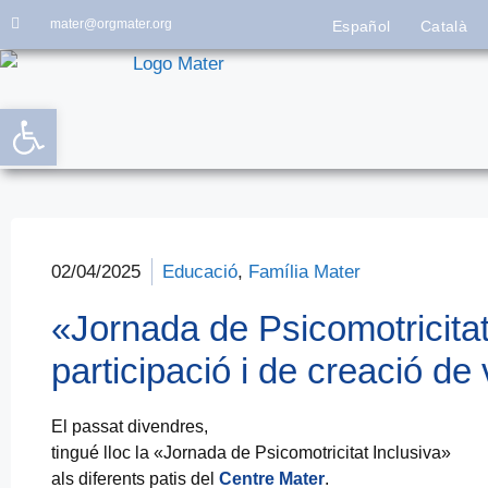
mater@orgmater.org
Español
Català
Obre la barra d'eines
02/04/2025
Educació
,
Família Mater
«Jornada de Psicomotricitat 
participació i de creació de 
El passat divendres,
tingué lloc la «Jornada de Psicomotricitat Inclusiva»
als diferents patis del
Centre Mater
.