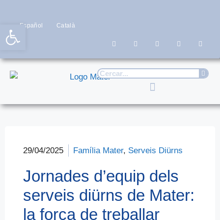
Obre la barra d'eines
Español
Català
29/04/2025
Família Mater
,
Serveis Diürns
Jornades d’equip dels
serveis diürns de Mater:
la força de treballar