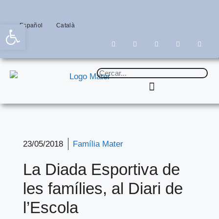
Obre la barra d'eines
Español
Català
23/05/2018
Família Mater
La Diada Esportiva de
les famílies, al Diari de
l’Escola