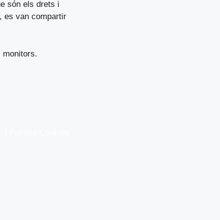
e són els drets i
t, es van compartir
 monitors.
|
Política Cookies