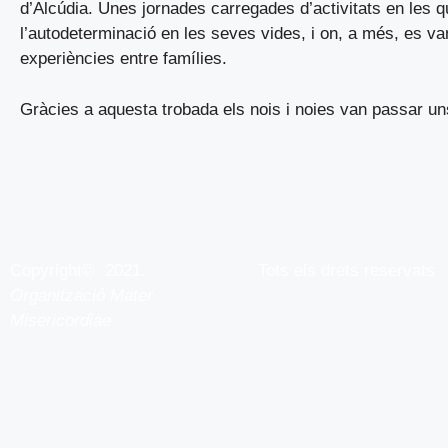
d’Alcúdia. Unes jornades carregades d’activitats en les q
l’autodeterminació en les seves vides, i on, a més, es va
experiències entre famílies.
Gràcies a aquesta trobada els nois i noies van passar un
Copyright© 2021.
Tots els drets reservats
Organització Mater
Misericordiae