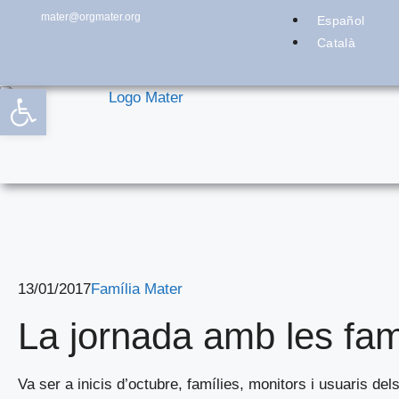
mater@orgmater.org
Español
Català
Obre la barra d'eines
13/01/2017
Família Mater
La jornada amb les famí
Va ser a inicis d’octubre, famílies, monitors i usuaris de