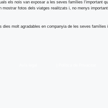
uals els nois van exposar a les seves famílies l’important qu
n mostrar fotos dels viatges realitzats i, no menys importan
s dies molt agradables en companyia de les seves famílies i
Avís legal
| Política de Privacitat