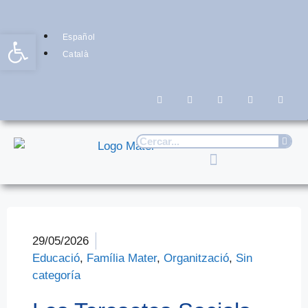
Obre la barra d'eines
Español
Català
29/05/2026
Educació
,
Família Mater
,
Organització
,
Sin
categoría