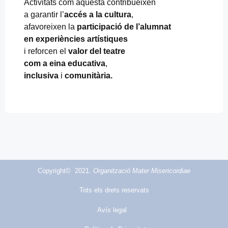
Activitats com aquesta contribueixen
a garantir l’
accés a la cultura
,
afavoreixen la
participació de l’alumnat
en experiències artístiques
i reforcen el
valor del teatre
com a eina educativa
,
inclusiva
i
comunitària.
Copyright© 2021.
Organització Mater Misericordiae
Tots els drets reservats
Avís legal