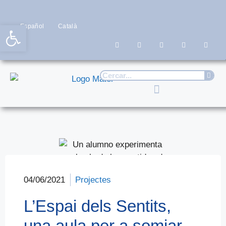
Obre la barra d'eines
Español
Català
04/06/2021
Projectes
L’Espai dels Sentits,
una aula per a somiar