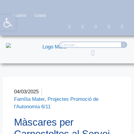
Obre la barra d'eines
Español
Català
04/03/2025
Família Mater
,
Projectes Promoció de
l'Autonomia 6/11
Màscares per
Carnestoltes al Servei