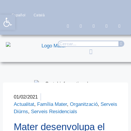
Obre la barra d'eines
Español
Català
01/02/2021
Actualitat
,
Família Mater
,
Organització
,
Serveis
Diürns
,
Serveis Residencials
Mater desenvolupa el