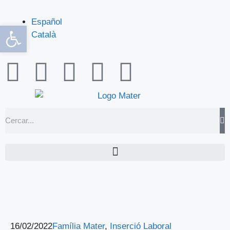
Español
Obre la barra d'eines
Català
16/02/2022
Família Mater
,
Inserció Laboral