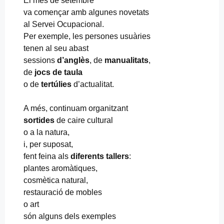
El mes de setembre
va començar amb algunes novetats
al Servei Ocupacional.
Per exemple, les persones usuàries
tenen al seu abast
sessions
d’anglès
, de
manualitats
,
de
jocs de taula
o de
tertúlies
d’actualitat.
A més, continuam organitzant
sortides
de caire cultural
o a la natura,
i, per suposat,
fent feina als
diferents tallers
:
plantes aromàtiques,
cosmètica natural,
restauració de mobles
o art
són alguns dels exemples