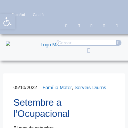
Obre la barra d'eines
Español
Català
05/10/2022
Família Mater
,
Serveis Diürns
Setembre a
l’Ocupacional