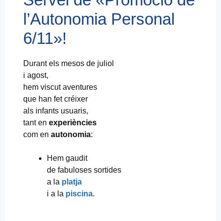
l’Autonomia Personal
6/11»!
Durant els mesos de juliol
i agost,
hem viscut aventures
que han fet créixer
als infants usuaris,
tant en
experiències
com en
autonomia
:
Hem gaudit
de fabuloses sortides
a la
platja
i a la
piscina
.