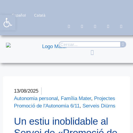
Obre la barra d'eines
Español
Català
13/08/2025
Autonomia personal
,
Família Mater
,
Projectes
Promoció de l'Autonomia 6/11
,
Serveis Diürns
Un estiu inoblidable al
Servei de «Promoció de