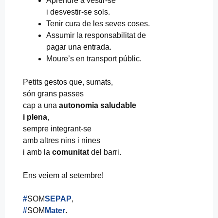
Aprendre a vestir-se
i desvestir-se sols.
Tenir cura de les seves coses.
Assumir la responsabilitat de
pagar una entrada.
Moure’s en transport públic.
Petits gestos que, sumats,
són grans passes
cap a una
autonomia saludable
i plena
,
sempre integrant-se
amb altres nins i nines
i amb la
comunitat
del barri.
Ens veiem al setembre!
#
SOM
SEPAP
,
#
SOM
Mater
.