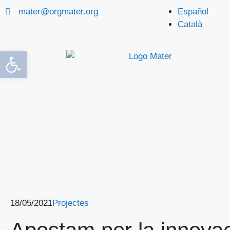
mater@orgmater.org
Español
Català
Obre la barra d'eines
18/05/2021
Projectes