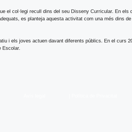
e el col·legi recull dins del seu Disseny Curricular. En els d
adequats, es planteja aquesta activitat com una més dins de
atiu i els joves actuen davant diferents públics. En el curs 
e Escolar.
Avís legal
| Política de Privacitat