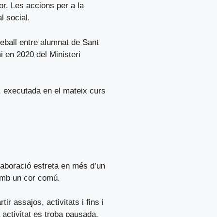
or. Les accions per a la
l social.
reball entre alumnat de Sant
i en 2020 del Ministeri
al, executada en el mateix curs
laboració estreta en més d’un
 amb un cor comú.
 assajos, activitats i fins i
activitat es troba pausada.