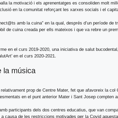
alla la motivació i els aprenentatges es consoliden molt mill
clusió en la comunitat reforçant les xarxes socials i el capita
nnect@ts amb la cuina” en la qual, després d’un període de t
il de cuina creada per ells mateixos i que va rebre un prem
 terme en el curs 2019-2020, una iniciativa de salut bucodent
lutArt’ en el curs 2020-2021.
e la música
elativament prop de Centre Mater, fet que afavoreix la col·
’ esmentats en el punt anterior Mater i Sant Josep compten
mb participants dels dos centres educatius, que van compartir
a causa de les restriccions motivades per la Covid aquesta 