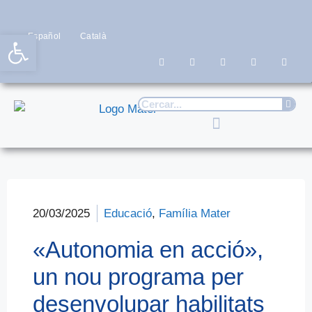
Obre la barra d'eines
Español
Català
20/03/2025
Educació
,
Família Mater
«Autonomia en acció»,
un nou programa per
desenvolupar habilitats