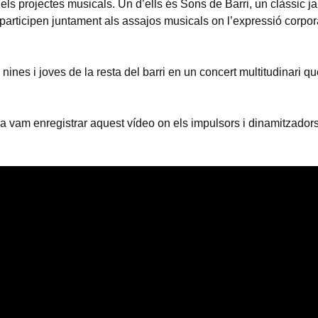
 projectes musicals. Un d’ells és Sons de Barri, un clàssic ja 
participen juntament als assajos musicals on l’expressió corporal
 nines i joves de la resta del barri en un concert multitudinari q
iva vam enregistrar aquest vídeo on els impulsors i dinamitzador