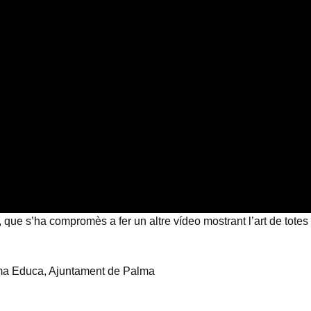
ue s’ha compromès a fer un altre vídeo mostrant l’art de totes 
ama Educa, Ajuntament de Palma