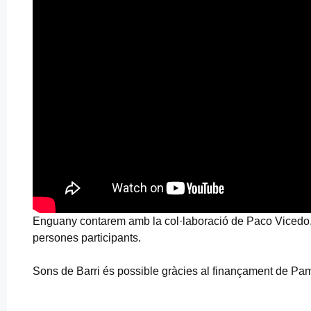
Enguany contarem amb la col·laboració de Paco Vicedo, q
persones participants.
Sons de Barri és possible gràcies al finançament de P