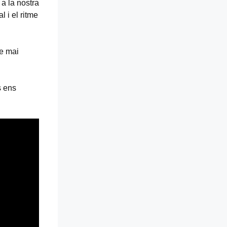
a la nostra
 i el ritme
ue mai
s ens