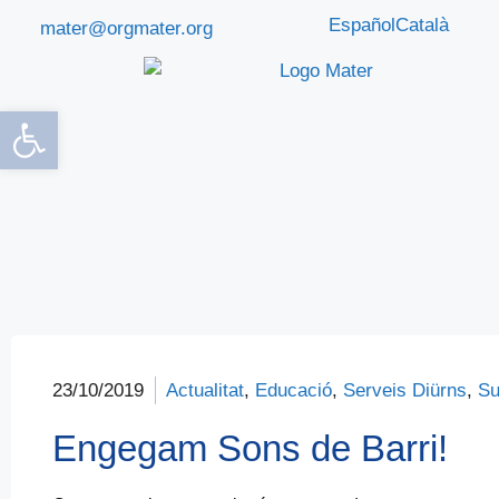
Español
Català
mater@orgmater.org
Obre la barra d'eines
23/10/2019
Actualitat
,
Educació
,
Serveis Diürns
,
Su
Engegam Sons de Barri!