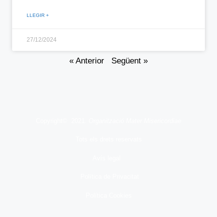
LLEGIR +
27/12/2024
« Anterior
Següent »
Copyright© 2021.
Organització Mater Misericordiae
Tots els drets reservats
Avís legal
Política de Privacitat
Política Cookies