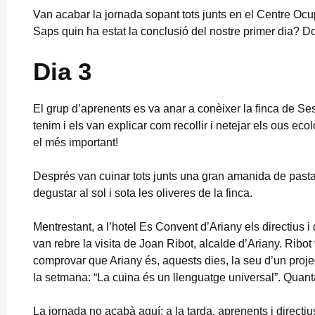
Van acabar la jornada sopant tots junts en el Centre Ocupac
Saps quin ha estat la conclusió del nostre primer dia? D
Dia 3
El grup d’aprenents es va anar a conèixer la finca de Se
tenim i els van explicar com recollir i netejar els ous ec
el més important!
Després van cuinar tots junts una gran amanida de pasta,
degustar al sol i sota les oliveres de la finca.
Mentrestant, a l’hotel Es Convent d’Ariany els directius i 
van rebre la visita de Joan Ribot, alcalde d’Ariany. Ribot 
comprovar que Ariany és, aquests dies, la seu d’un proje
la setmana: “La cuina és un llenguatge universal”. Quanta
La jornada no acabà aquí: a la tarda, aprenents i direct