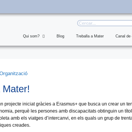
Qui som?
Blog
Treballa a Mater
Canal de
Organització
 Mater!
, un projecte iniciat gràcies a Erasmus+ que busca un crear un t
nomia, perquè les persones amb discapacitats obtinguin un títol 
pleta amb els viatges d’intercanvi, en els quals un grup de tren
tiques creades.