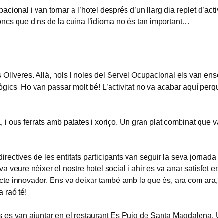
ional i van tornar a l’hotel després d’un llarg dia replet d’activ
oncs que dins de la cuina l’idioma no és tan important…
s Oliveres. Allà, nois i noies del Servei Ocupacional els van en
ològics. Ho van passar molt bé! L’activitat no va acabar aquí per
 i ous ferrats amb patates i xoriço. Un gran plat combinat que 
directives de les entitats participants van seguir la seva jornada 
va veure néixer el nostre hotel social i ahir es va anar satisfet e
cte innovador. Ens va deixar també amb la que és, ara com ara, 
 raó té!
ius es van ajuntar en el restaurant Es Puig de Santa Magdalena.