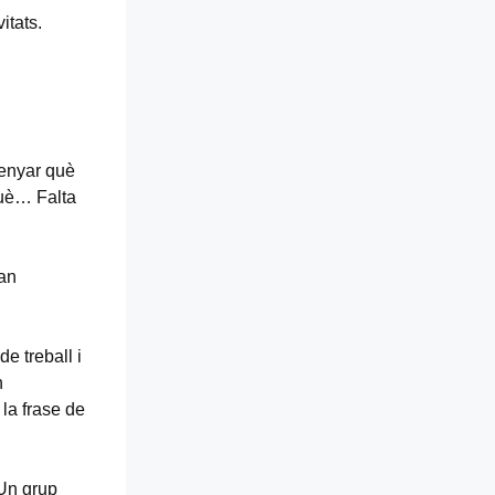
itats.
senyar què
què… Falta
van
de treball i
n
la frase de
 Un grup