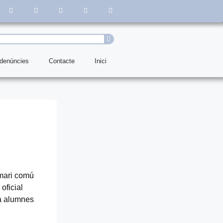
 denúncies
Contacte
Inici
emari comú
oficial
ta alumnes