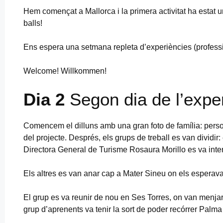
Hem començat a Mallorca i la primera activitat ha estat u
balls!
Ens espera una setmana repleta d’experiències (professi
Welcome! Willkommen!
Dia 2
Segon dia de l’exper
Comencem el dilluns amb una gran foto de família: persone
del projecte. Després, els grups de treball es van dividir: 
Directora General de Turisme Rosaura Morillo es va intere
Els altres es van anar cap a Mater Sineu on els esperava 
El grup es va reunir de nou en Ses Torres, on van menjar 
grup d’aprenents va tenir la sort de poder recórrer Palma 