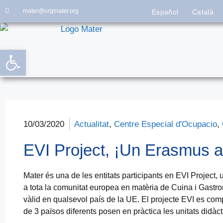
mater@orgmater.org
Español
Català
Obre la barra d'eines
10/03/2020
Actualitat
,
Centre Especial d'Ocupacio
,
EVI Project, ¡Un Erasmus a
Mater és una de les entitats participants en EVI Project
a tota la comunitat europea en matèria de Cuina i Gastro
vàlid en qualsevol país de la UE. El projecte EVI es com
de 3 països diferents posen en pràctica les unitats didàc