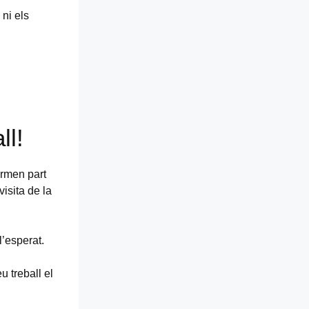
ni els
ll!
ormen part
visita de la
l’esperat.
u treball el