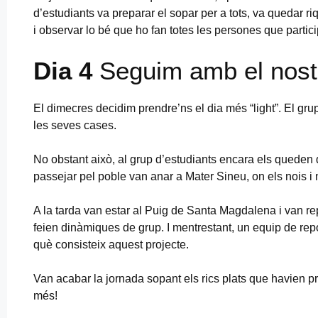
d’estudiants va preparar el sopar per a tots, va quedar ri
i observar lo bé que ho fan totes les persones que parti
Dia 4
Seguim amb el nostr
El dimecres decidim prendre’ns el dia més “light”. El gru
les seves cases.
No obstant això, al grup d’estudiants encara els queden 
passejar pel poble van anar a Mater Sineu, on els nois i
A la tarda van estar al Puig de Santa Magdalena i van repe
feien dinàmiques de grup. I mentrestant, un equip de rep
què consisteix aquest projecte.
Van acabar la jornada sopant els rics plats que havien pr
més!