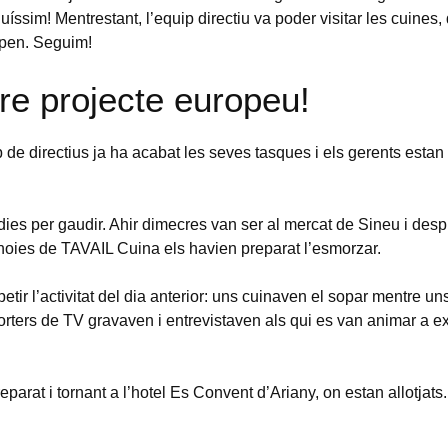
quíssim! Mentrestant, l’equip directiu va poder visitar les cuines
cipen. Seguim!
e projecte europeu!
p de directius ja ha acabat les seves tasques i els gerents estan
dies per gaudir. Ahir dimecres van ser al mercat de Sineu i des
 noies de TAVAIL Cuina els havien preparat l’esmorzar.
tir l’activitat del dia anterior: uns cuinaven el sopar mentre uns
orters de TV gravaven i entrevistaven als qui es van animar a ex
eparat i tornant a l’hotel Es Convent d’Ariany, on estan allotja