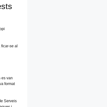
ests
opi
ficar-se al
s es van
va format
 de Serveis
agues i