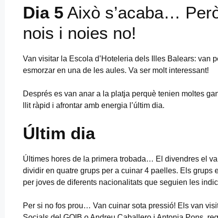
Dia 5
Això s’acaba… Però 
nois i noies no!
Van visitar la Escola d’Hoteleria dels Illes Balears: van 
esmorzar en una de les aules. Va ser molt interessant!
Després es van anar a la platja perquè tenien moltes gane
llit ràpid i afrontar amb energia l’últim dia.
Últim dia
Últimes hores de la primera trobada… El divendres el van
dividir en quatre grups per a cuinar 4 paelles. Els grups 
per joves de diferents nacionalitats que seguien les indi
Per si no fos prou… Van cuinar sota pressió! Els van visi
Socials del GOIB o Andreu Caballero i Antonia Pons, re