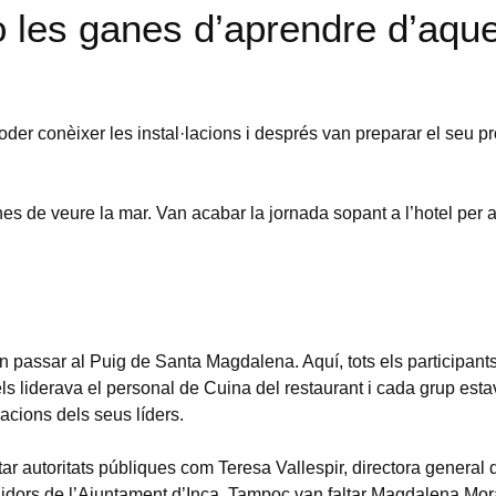
les ganes d’aprendre d’aqu
poder conèixer les instal·lacions i després van preparar el seu pr
s de veure la mar. Van acabar la jornada sopant a l’hotel per a 
 passar al Puig de Santa Magdalena. Aquí, tots els participant
els liderava el personal de Cuina del restaurant i cada grup esta
cacions dels seus líders.
tar autoritats públiques com Teresa Vallespir, directora general
gidors de l’Ajuntament d’Inca. Tampoc van faltar Magdalena Mor