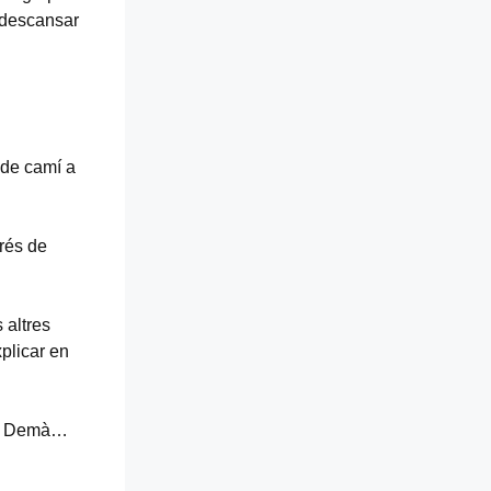
, descansar
 de camí a
prés de
 altres
plicar en
ts. Demà…