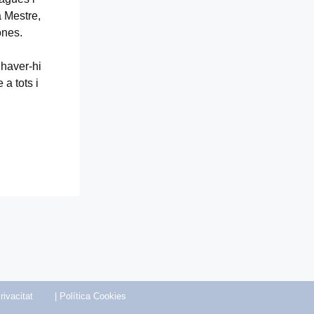
 Mestre,
ones.
 haver-hi
a tots i
rivacitat
|
Política Cookies