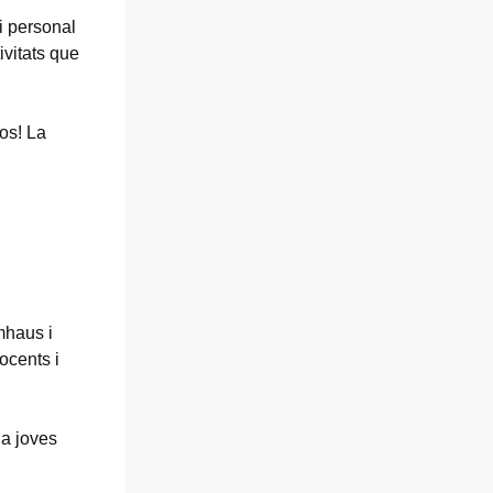
 i personal
ivitats que
os! La
mhaus i
ocents i
 a joves