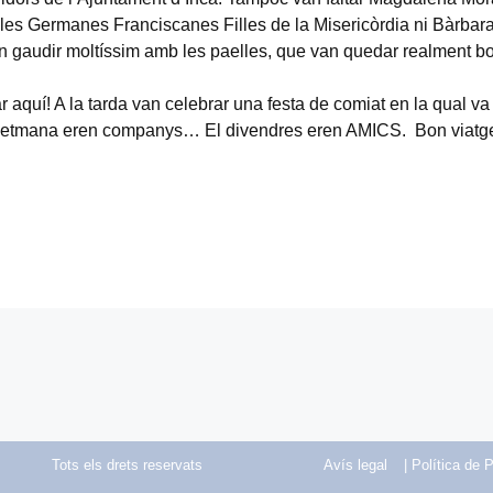
les Germanes Franciscanes Filles de la Misericòrdia ni Bàrbara
van gaudir moltíssim amb les paelles, que van quedar realment b
r aquí! A la tarda van celebrar una festa de comiat en la qual va
a setmana eren companys… El divendres eren AMICS. Bon viatge 
Tots els drets reservats
Avís legal
| Política de P