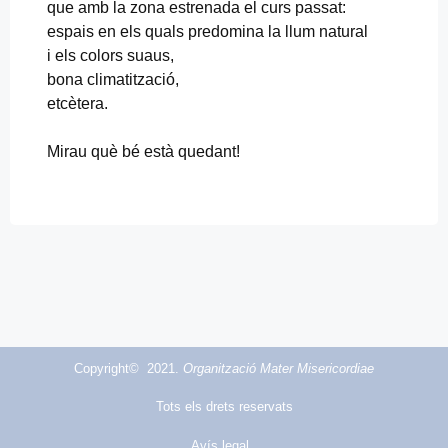
que amb la zona estrenada el curs passat:
espais en els quals predomina la llum natural
i els colors suaus,
bona climatització,
etcètera.
Mirau què bé està quedant!
Copyright© 2021.
Organització Mater Misericordiae
Tots els drets reservats
Avís legal