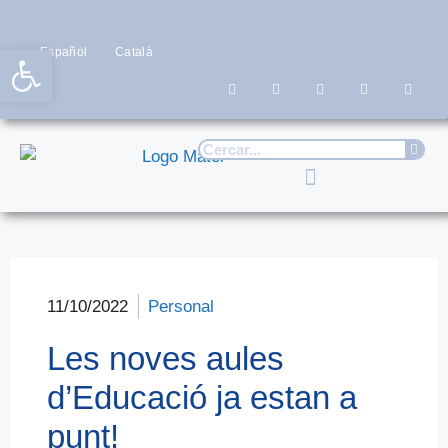
Obre la barra d'eines
Español
Català
11/10/2022
Personal
Les noves aules
d’Educació ja estan a
punt!