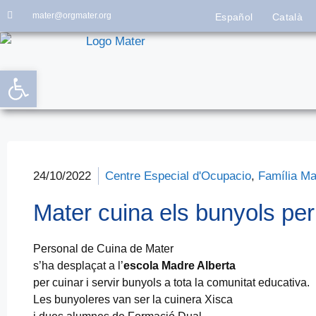
mater@orgmater.org
Español
Català
Obre la barra d'eines
24/10/2022
Centre Especial d'Ocupacio
,
Família Ma
Mater cuina els bunyols per
Personal de Cuina de Mater
s’ha desplaçat a l’
escola Madre Alberta
per cuinar i servir bunyols a tota la comunitat educativa.
Les bunyoleres van ser la cuinera Xisca