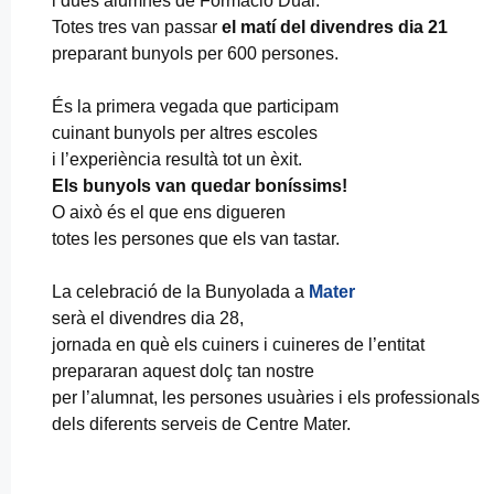
i dues alumnes de Formació Dual.
Totes tres van passar
el matí del divendres dia 21
preparant bunyols per 600 persones.
És la primera vegada que participam
cuinant bunyols per altres escoles
i l’experiència resultà tot un èxit.
Els bunyols van quedar boníssims!
O això és el que ens digueren
totes les persones que els van tastar.
La celebració de la Bunyolada a
Mater
serà el divendres dia 28,
jornada en què els cuiners i cuineres de l’entitat
prepararan aquest dolç tan nostre
per l’alumnat, les persones usuàries i els professionals
dels diferents serveis de Centre Mater.