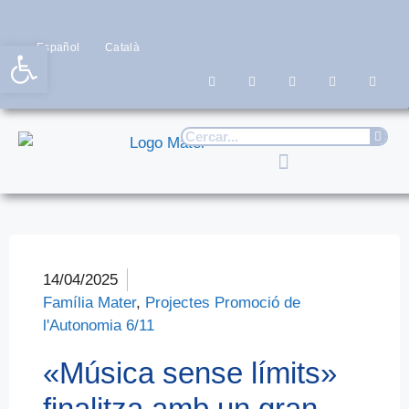
Obre la barra d'eines
Español
Català
14/04/2025
Família Mater
,
Projectes Promoció de
l'Autonomia 6/11
«Música sense límits»
finalitza amb un gran