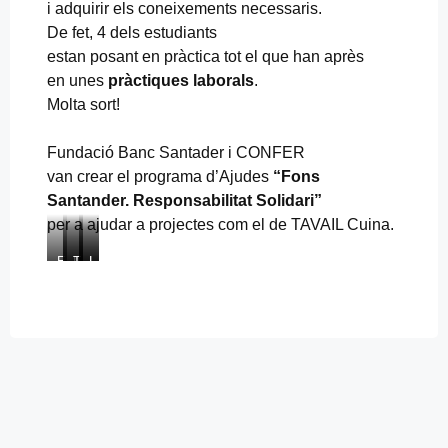
i adquirir els coneixements necessaris.
De fet, 4 dels estudiants
estan posant en pràctica tot el que han après
en unes
pràctiques laborals
.
Molta sort!
Fundació Banc Santader i CONFER
van crear el programa d’Ajudes
“Fons
Santander. Responsabilitat Solidari”
per a ajudar a projectes com el de TAVAIL Cuina.
E
L
T
L
L
l
’
o
a
e
r
a
t
c
s
o
b
l
o
t
b
a
’
l
a
o
t
a
·
b
t
e
l
l
l
d
d
u
e
e
e
o
m
c
t
c
r
n
c
s