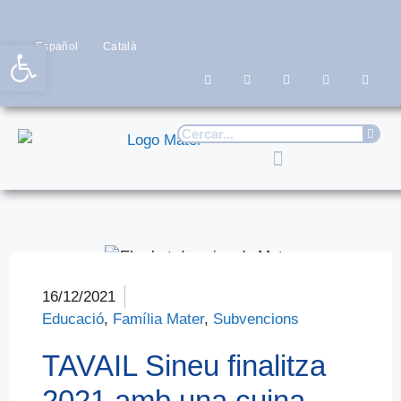
Obre la barra d'eines
Español
Català
16/12/2021
Educació
,
Família Mater
,
Subvencions
TAVAIL Sineu finalitza
2021 amb una cuina